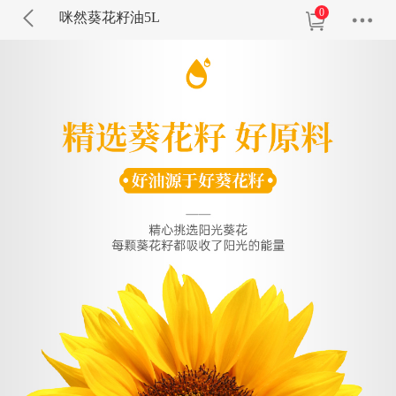
0
咪然葵花籽油5L