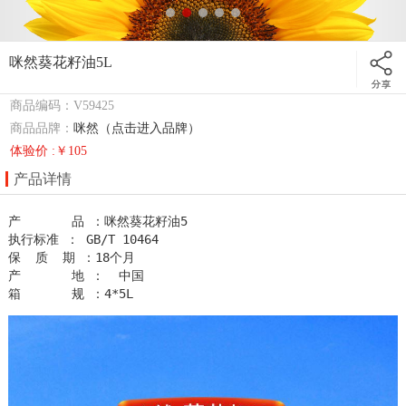
咪然葵花籽油5L
商品编码：V59425
商品品牌：
咪然（点击进入品牌）
体验价 :￥105
产品详情
产       品 ：咪然葵花籽油5                        

执行标准 ： GB/T 10464                       

保  质  期 ：18个月

产       地 ：  中国                      

箱       规 ：4*5L