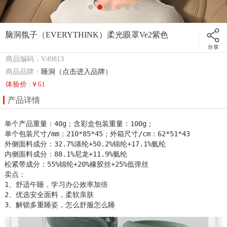
脑洞氛子（EVERYTHINK）柔光眼罩Ve2紫色
商品编码：V49813
商品品牌：
睡洞（点击进入品牌）
体验价 :￥61
产品详情
单个产品重量：40g；含彩盒包装重量：100g；

单个包装尺寸/mm：210*85*45；外箱尺寸/cm：62*51*43

外侧面料成分：32.7%涤纶+50.2%锦纶+17.1%氨纶

内侧面料成分：88.1%尼龙+11.9%氨纶

松紧带成分：55%锦纶+20%橡胶丝+25%低弹丝

卖点：

1、舒适午睡，学习办公效率加倍

2、优选安全面料，柔软亲肤

3、解锁多重睡姿，怎么舒服怎么睡